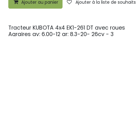
Ajouter au panier
Ajouter à la liste de souhaits
Tracteur KUBOTA 4x4 EK1-261 DT avec roues
PROMO
Agraires av: 6.00-12 ar: 8.3-20- 26cv - 3
cylindres, EK1261DT, KUBOTA EK1261DT-AGR,
W30TC00026
13.490,00
€
15.859,00
€
Ajouter au panier
Ajouter à la liste de souhaits
Débroussailleuse a fléaux centurion 132c -
PROMO
40 couteaux en Y, CENTURION132,
DELMOCENTUR132, PCE132, PCE 132, centurion
132, DELMORINO, PCE-132
2.799,00
€
Ajouter au panier
Ajouter à la liste de souhaits