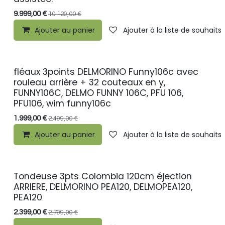
9.999,00
€
10.129,00
€
Ajouter au panier
Ajouter à la liste de souhaits
fléaux 3points DELMORINO Funny106c avec
PROMO
rouleau arrière + 32 couteaux en y,
FUNNY106C, DELMO FUNNY 106C, PFU 106,
PFU106, wim funny106c
1.999,00
€
2.499,00
€
Ajouter au panier
Ajouter à la liste de souhaits
Tondeuse 3pts Colombia 120cm éjection
PROMO
ARRIERE, DELMORINO PEA120, DELMOPEA120,
PEA120
2.399,00
€
2.799,00
€