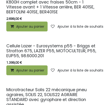
K800H complet avec fraises 50cm - 1
Vitesse avant + 1 Vitesse arrière, BER 401SE,
BERTOLINI 401SE, BER401SE
2.699,00
€
Ajouter au panier
Ajouter à la liste de souhaits
Cellule Lazer - Eurosystems p55 - Briggs et
Stratton 675, LAZER P55, MOTOCULTEUR, P55,
EUP55, 98.6000.201
1.399,00
€
Ajouter au panier
Ajouter à la liste de souhaits
Microtracteur Solis 22 mécanique pneu
PROMO
agraires, SOLIS 22, SOLIS22 AGRAIRE
STANDARD avec gyrophare et direction
assistée.