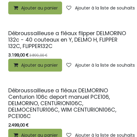
Ajouter au panier
Ajouter à la liste de souhaits
Débroussailleuse a fléaux flipper DELMORINO
PROMO
132c - 40 couteaux en Y, DELMO H, FLIPPER
132C, FLIPPER132C
3.199,00
€
3.899,00
€
Ajouter au panier
Ajouter à la liste de souhaits
Débroussailleuse a fléaux DELMORINO
PROMO
Centurion 106c deport manuel PCE106,
DELMORINO, CENTURION106C,
DELMOCENTUR106C, WIM CENTURION106C,
PCE106C
2.499,00
€
Ajouter au panier
Ajouter à la liste de souhaits