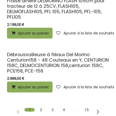
Fraise arrière DELMORINO FLASH 105cm pour
PROMO
tracteur de 12 à 25CV, FLASH105,
DELMOFLASH105, PFL 105, FLASH105, PFL-105,
PFL105
2.199,00
€
Ajouter au panier
Ajouter à la liste de souhaits
Débroussailleuse à fléaux Del Morino
PROMO
Centurion158 - 48 Couteaux en Y, CENTURION
158C, DELMOCENTURION 158,centurion 158C,
PCE158, PCE-158
2.999,00
€
Ajouter au panier
Ajouter à la liste de souhaits
1
2
3
4
…
15