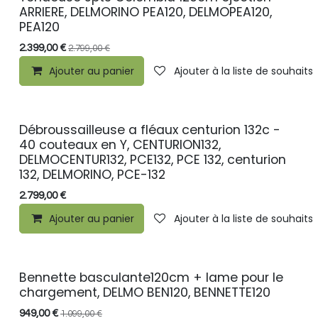
PROMO
ARRIERE, DELMORINO PEA120, DELMOPEA120,
PEA120
2.399,00
€
2.799,00
€
Ajouter au panier
Ajouter à la liste de souhaits
Débroussailleuse a fléaux centurion 132c -
PROMO
40 couteaux en Y, CENTURION132,
DELMOCENTUR132, PCE132, PCE 132, centurion
132, DELMORINO, PCE-132
2.799,00
€
Ajouter au panier
Ajouter à la liste de souhaits
Bennette basculante120cm + lame pour le
PROMO
chargement, DELMO BEN120, BENNETTE120
949,00
€
1.099,00
€