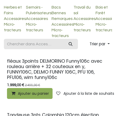
Herbes et
Semoirs -
Bacs
Travail du
Bois et
Foins
Pulvérisateurs
Bennes
sol
Forêt
Accessoires
Accessoires
Remorques
Accessoires
Accessoire
Micro-
Micro-
Accessoires
Micro-
Micro-
tracteurs
tracteurs
Micro-
tracteurs
tracteurs
tracteurs
Trier par
fléaux 3points DELMORINO Funny106c avec
PROMO
rouleau arrière + 32 couteaux en y,
FUNNY106C, DELMO FUNNY 106C, PFU 106,
PFU106, wim funny106c
1.999,00
€
2.499,00
€
Ajouter au panier
Ajouter à la liste de souhaits
Tondeuse 3pts Colombia 120cm éjection