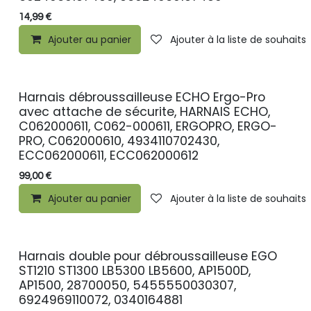
14,99
€
Ajouter au panier
Ajouter à la liste de souhaits
Harnais débroussailleuse ECHO Ergo-Pro
PROMO
avec attache de sécurite, HARNAIS ECHO,
C062000611, C062-000611, ERGOPRO, ERGO-
PRO, C062000610, 4934110702430,
ECC062000611, ECC062000612
99,00
€
Ajouter au panier
Ajouter à la liste de souhaits
Harnais double pour débroussailleuse EGO
ST1210 ST1300 LB5300 LB5600, AP1500D,
AP1500, 28700050, 5455550030307,
6924969110072, 0340164881