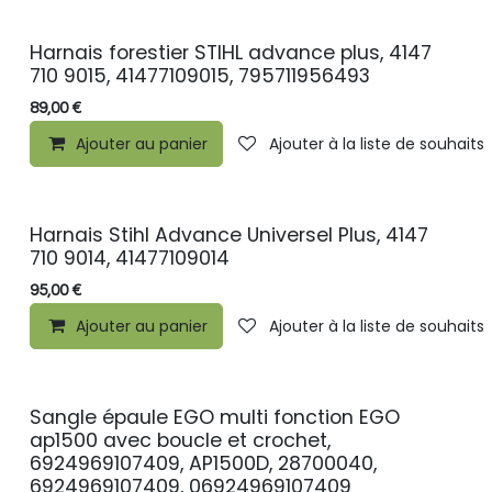
Harnais forestier STIHL advance plus, 4147
710 9015, 41477109015, 795711956493
89,00
€
Ajouter au panier
Ajouter à la liste de souhaits
Harnais Stihl Advance Universel Plus, 4147
710 9014, 41477109014
95,00
€
Ajouter au panier
Ajouter à la liste de souhaits
Sangle épaule EGO multi fonction EGO
ap1500 avec boucle et crochet,
6924969107409, AP1500D, 28700040,
6924969107409, 06924969107409