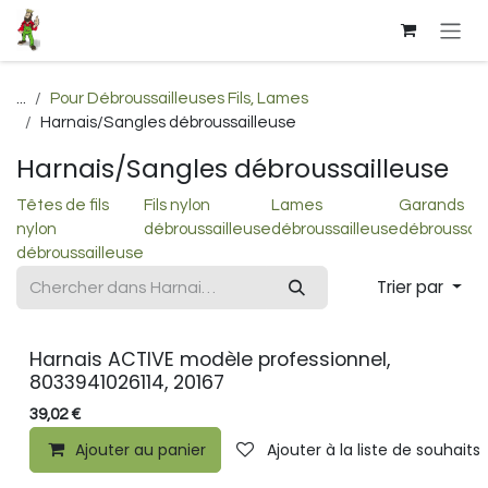
Se rendre au contenu
...
Pour Débroussailleuses Fils, Lames
Harnais/Sangles débroussailleuse
Harnais/Sangles débroussailleuse
Têtes de fils
Fils nylon
Lames
Garands
nylon
débroussailleuse
débroussailleuse
débroussail
débroussailleuse
Trier par
Harnais ACTIVE modèle professionnel,
8033941026114, 20167
39,02
€
Ajouter au panier
Ajouter à la liste de souhaits