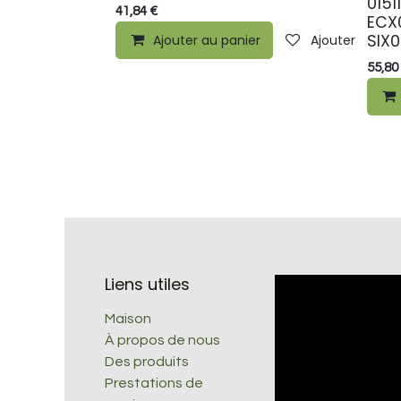
0151
41,84
€
ECX0
SIX
Ajouter au panier
Ajouter à la li
55,80
Liens utiles
Maison
À propos de nous
Des produits
Prestations de