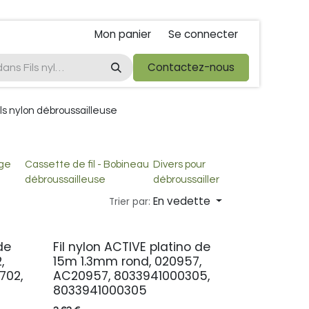
Mon panier
Se connecter
ta
foire de libramont
Droit de rétractations
Contactez-nous
Conditions 
ils nylon débroussailleuse
age
Cassette de fil - Bobineau
Divers pour
débroussailleuse
débroussailler
En vedette
Trier par:
 de
Fil nylon ACTIVE platino de
,
15m 1.3mm rond, 020957,
702,
AC20957, 8033941000305,
8033941000305