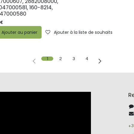
17000607, 2882008000,
47000581, 160-8214,
047000580
ste de souhaits
€
Ajouter au panier
Ajouter à la liste de souhaits
1
2
3
4
R
+3