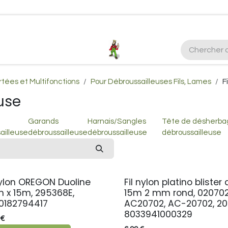
ctez-nous
Plus d'infos Kubota 38cv
honda
EGO
Kubo
rtées et Multifonctions
Pour Débroussailleuses Fils, Lames
F
use
Garands
Harnais/Sangles
Tête de désherb
ailleuse
débroussailleuse
débroussailleuse
débroussailleuse
nylon OREGON Duoline
Fil nylon platino blister
 x 15m, 295368E,
15m 2 mm rond, 020702
0182794417
AC20702, AC-20702, 20
8033941000329
€