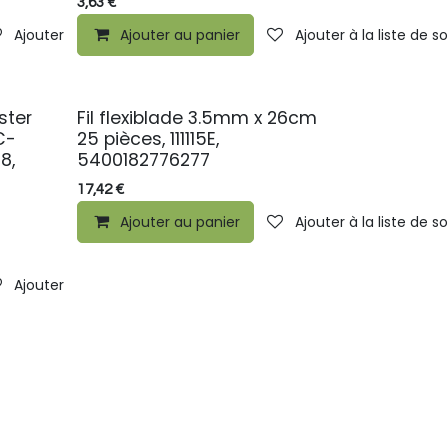
3,63
€
Ajouter à la liste de souhaits
Ajouter au panier
Ajouter à la liste de s
ister
Fil flexiblade 3.5mm x 26cm
C-
25 pièces, 111115E,
8,
5400182776277
17,42
€
Ajouter au panier
Ajouter à la liste de s
Ajouter à la liste de souhaits