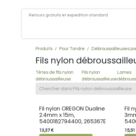
Se rendre au contenu
Retours gratuits et expédition standard
Accueil
PROMOS
Actualités
Postes
Conta
Produits
Pour Tondre
Débroussailleuses po
Fils nylon débroussaille
Têtes de fils nylon
Fils nylon
Lames
débroussailleuse
débroussailleuse
débrouss
Fil nylon OREGON Duoline
Fil 
2.4mm x 15m,
3mm
5400182794400, 265367E
540
13,37
€
15,51