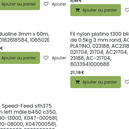
6,99
€
ste de souhaits
Ajouter au panier
Ajouter à la liste de souhaits
Ajouter au panier
 duoline 3mm x 60m,
Fil nylon platino t300 bl
0182618584, 106502E
de 0.5kg 3 mm rond, A
PLATINO, 023188, AC2318
€
021704, 21704, AC21704,
23188, AC-21704,
ste de souhaits
Ajouter au panier
Ajouter à la liste de souhaits
8033941000688
21,18
€
Ajouter au panier
e Speed-Feed sfh375
 left mâle b450 c350,
90-13000, X047-000581,
20-08000, X047000581,