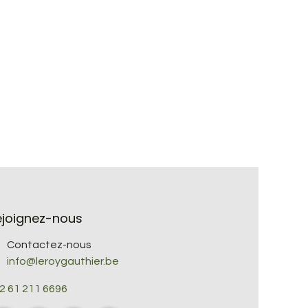
ejoignez-nous
Contactez-nous
info@leroygauthier.be
2 61 211 6696