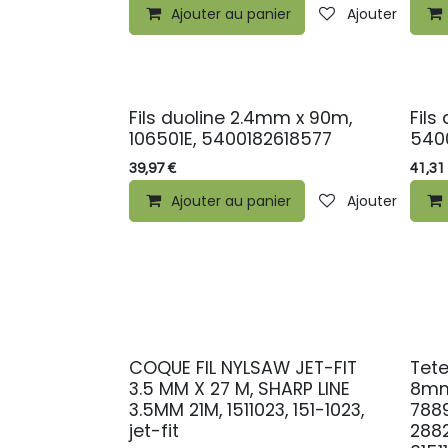
Ajouter au panier
Ajouter à la li
Fils duoline 2.4mm x 90m,
Fils
106501E, 5400182618577
540
39,97
€
41,31
Ajouter au panier
Ajouter à la li
COQUE FIL NYLSAW JET-FIT
Tet
3.5 MM X 27 M, SHARP LINE
8mm
3.5MM 21M, 1511023, 151-1023,
788
jet-fit
288