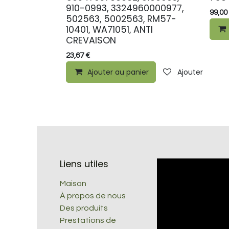
910-0993, 3324960000977,
99,00
502563, 5002563, RM57-
10401, WA71051, ANTI
CREVAISON
23,67
€
Ajouter au panier
Ajouter à la li
Liens utiles
Maison
À propos de nous
Des produits
Prestations de