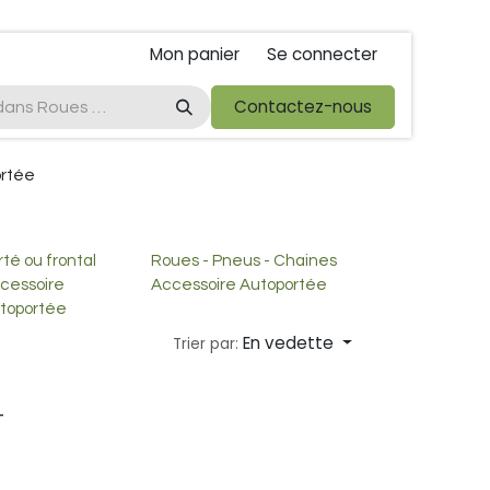
Mon panier
Se connecter
ta
foire de libramont
Droit de rétractations
Contactez-nous
Conditions 
ortée
rté ou frontal
Roues - Pneus - Chaines
cessoire
Accessoire Autoportée
toportée
En vedette
Trier par:
-