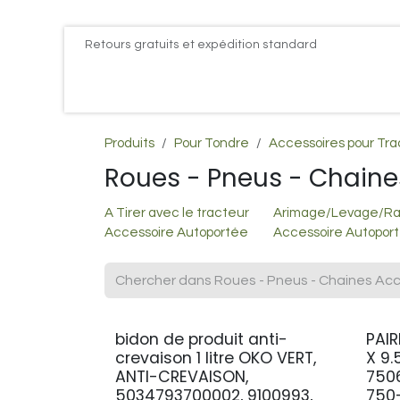
Se rendre au contenu
Retours gratuits et expédition standard
Accueil
PROMOS
Actualités
Postes
Conta
Produits
Pour Tondre
Accessoires pour Tr
Roues - Pneus - Chaine
A Tirer avec le tracteur
Arimage/Levage/R
Accessoire Autoportée
Accessoire Autopor
bidon de produit anti-
PAIR
crevaison 1 litre OKO VERT,
X 9.
ANTI-CREVAISON,
750
5034793700002, 9100993,
750