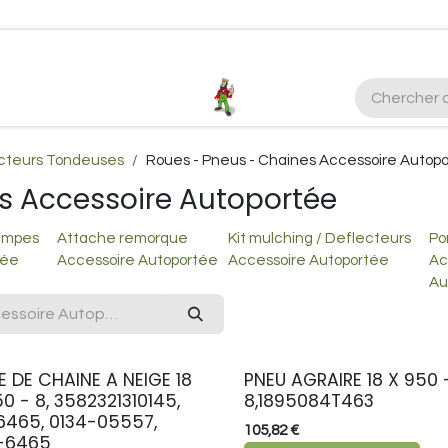
ctez-nous
Plus d'infos Kubota 38cv
honda
EGO
Kubo
acteurs Tondeuses
Roues - Pneus - Chaines Accessoire Autop
s Accessoire Autoportée
ampes
Attache remorque
Kit mulching / Deflecteurs
Po
tée
Accessoire Autoportée
Accessoire Autoportée
Ac
Au
E DE CHAINE A NEIGE 18
PNEU AGRAIRE 18 X 950 
50 - 8, 3582321310145,
8,1895084T463
6465, 0134-05557,
105,82
€
-6465