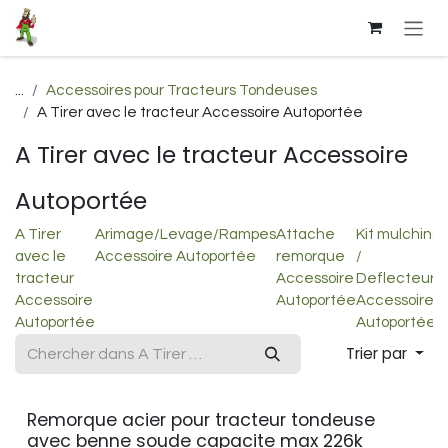
Se rendre au contenu
...
Accessoires pour Tracteurs Tondeuses
A Tirer avec le tracteur Accessoire Autoportée
A Tirer avec le tracteur Accessoire
Autoportée
A Tirer
Arimage/Levage/Rampes
Attache
Kit mulching
avec le
Accessoire Autoportée
remorque
/
tracteur
Accessoire
Deflecteurs
Accessoire
Autoportée
Accessoire
Autoportée
Autoportée
Trier par
Remorque acier pour tracteur tondeuse
avec benne soude capacite max 226k