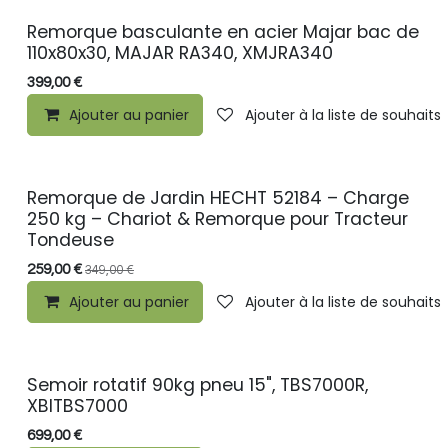
Remorque basculante en acier Majar bac de
110x80x30, MAJAR RA340, XMJRA340
399,00
€
Ajouter au panier
Ajouter à la liste de souhaits
Remorque de Jardin HECHT 52184 – Charge
Promo
250 kg – Chariot & Remorque pour Tracteur
Tondeuse
259,00
€
349,00
€
Ajouter au panier
Ajouter à la liste de souhaits
Semoir rotatif 90kg pneu 15", TBS7000R,
XBITBS7000
699,00
€