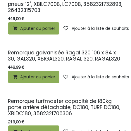
pneus 12", XBILC700B, LC700B, 3582321732893,
26432315703
449,00
€
Ajouter au panier
Ajouter à la liste de souhaits
Remorque galvanisée Ragal 320 106 x 84 x
30, GAL320, XBIGAL320, RAGAL 320, RAGAL320
448,99
€
Ajouter au panier
Ajouter à la liste de souhaits
Remorque turfmaster capacité de 180kg
porte arrière détachable, DC180, TURF DC180,
XBIDC180, 3582321706306
219,00
€