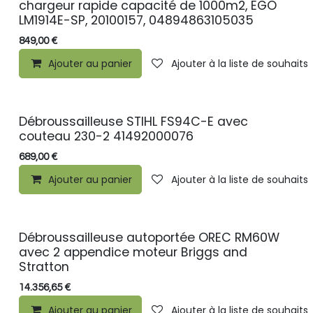
chargeur rapide capacité de 1000m2, EGO
LM1914E-SP, 20100157, 04894863105035
849,00
€
Ajouter au panier
Ajouter à la liste de souhaits
Débroussailleuse STIHL FS94C-E avec
couteau 230-2 41492000076
689,00
€
Ajouter au panier
Ajouter à la liste de souhaits
Débroussailleuse autoportée OREC RM60W
avec 2 appendice moteur Briggs and
Stratton
14.356,65
€
Ajouter au panier
Ajouter à la liste de souhaits