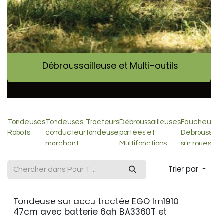
Débroussailleuse et Multi-outils
Tondeuses
Tondeuses
Tracteurs
Débroussailleuses
Faucheuse
Robots
conducteur
tondeuse
portées et
Débroussai
marchant
Multifonctions
sur roues
Trier par
Tondeuse sur accu tractée EGO lm1910
47cm avec batterie 6ah BA3360T et