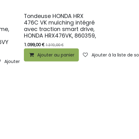
Tondeuse HONDA HRX
PROMO
476C VK mulching intégré
me,
avec traction smart drive,
HONDA HRX476VK, 860359,
6VY
1.099,00
€
1.319,00
€
Ajouter au panier
Ajouter à la liste de s
Ajouter à la liste de souhaits