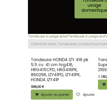
Tondeuse 
usage
domestiqu
Tondeuse à usage privé
Tondeuse à usage prof
Tondeuse HONDA IZY 416 pk
Ton
5.5 cv. 41 cm hrg416,
Sup
HRG415CPD, HRG416PK,
2169
860296, IZY41PD, IZY41PK,
1.160
HONDA IZY41P
599,00
€
Ajouter au panier
Ajouter à la li