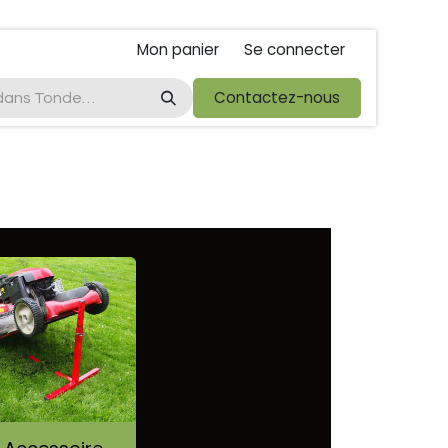
Mon panier
Se connecter
ta
foire de libramont
Droit de rétractations
Contactez-nous
Conditions 