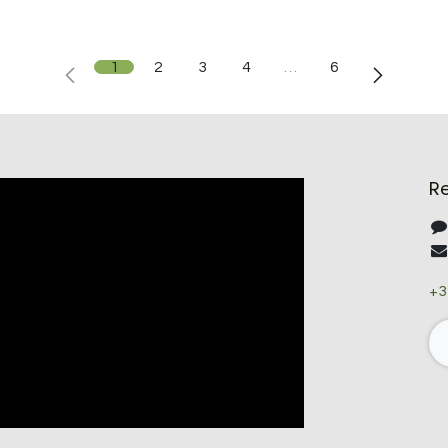
1
2
3
4
…
6
R
+3