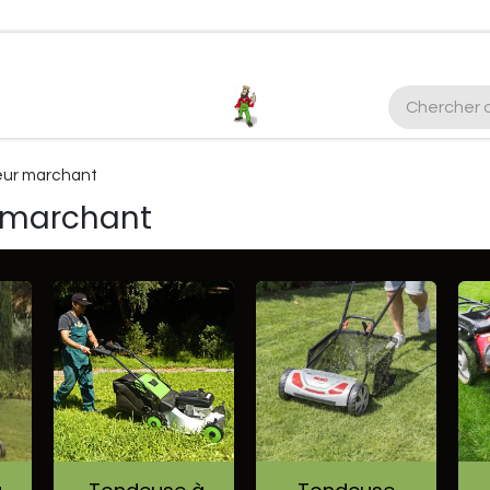
ctez-nous
Plus d'infos Kubota 38cv
honda
EGO
Kubo
ur marchant
 marchant