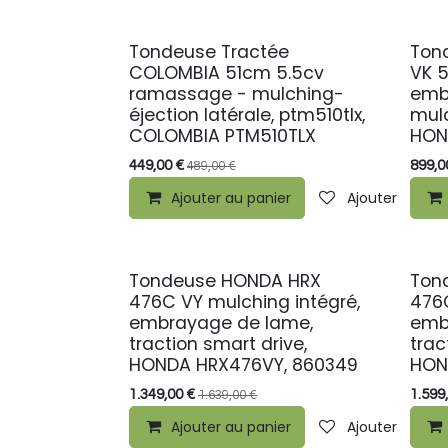
Tondeuse Tractée
Ton
COLOMBIA 51cm 5.5cv
VK 5
ramassage - mulching-
emb
éjection latérale, ptm510tlx,
mulc
COLOMBIA PTM510TLX
HON
449,00
€
899,0
489,00
€
Ajouter au panier
Ajouter à la li
Tondeuse HONDA HRX
Ton
PROMO
PRO
476C VY mulching intégré,
476C
embrayage de lame,
emb
traction smart drive,
trac
HONDA HRX476VY, 860349
HON
1.349,00
€
1.599
1.639,00
€
Ajouter au panier
Ajouter à la li