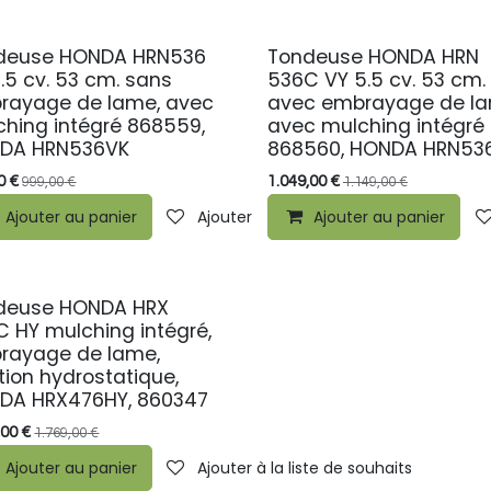
deuse HONDA HRN536
Tondeuse HONDA HRN
.5 cv. 53 cm. sans
536C VY 5.5 cv. 53 cm.
rayage de lame, avec
avec embrayage de la
hing intégré 868559,
avec mulching intégré
DA HRN536VK
868560, HONDA HRN53
0
€
1.049,00
€
999,00
€
1.149,00
€
ste de souhaits
Ajouter au panier
Ajouter à la liste de souhaits
Ajouter au panier
deuse HONDA HRX
MO
 HY mulching intégré,
rayage de lame,
tion hydrostatique,
DA HRX476HY, 860347
,00
€
1.769,00
€
ste de souhaits
Ajouter au panier
Ajouter à la liste de souhaits