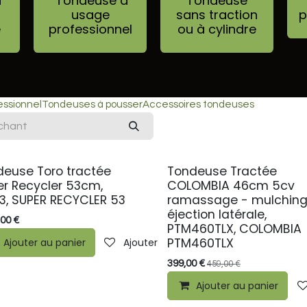
à
Tondeuse à
Tondeuse
usage
sans traction
p
e
professionnel
ou à cylindre
essionnel
Tondeuses à pousser
Accessoires tondeuses
deuse Toro tractée
Tondeuse Tractée
PROMO
er Recycler 53cm,
COLOMBIA 46cm 5cv
3, SUPER RECYCLER 53
ramassage - mulchin
éjection latérale,
,00
€
PTM460TLX, COLOMBIA
PTM460TLX
Ajouter au panier
Ajouter à la liste de souhaits
399,00
€
459,00
€
ste de souhaits
Ajouter au panier