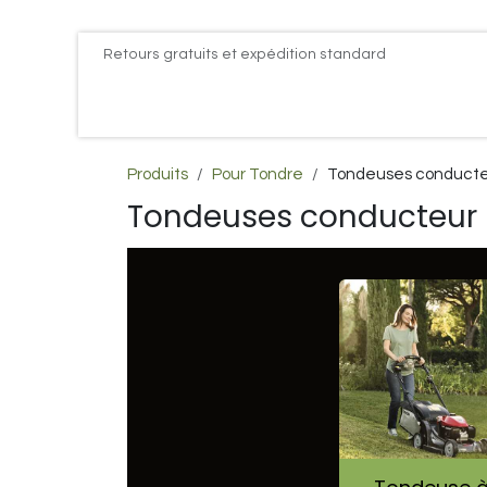
Se rendre au contenu
Retours gratuits et expédition standard
Accueil
PROMOS
Actualités
Postes
Conta
Produits
Pour Tondre
Tondeuses conducte
Tondeuses conducteur