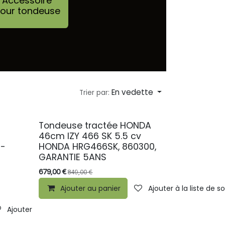
Accessoire
our tondeuse
En vedette
Trier par:
Tondeuse tractée HONDA
PROMO
46cm IZY 466 SK 5.5 cv
g-
HONDA HRG466SK, 860300,
GARANTIE 5ANS
679,00
€
849,00
€
Ajouter au panier
Ajouter à la liste de s
Ajouter à la liste de souhaits