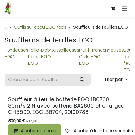
Se rendre au contenu
...
Outils sur accu EGO tools
Souffleurs de feuilles EGO
Souffleurs de feuilles EGO
Tondeuses
Taille-
Débroussailleuses
Multi-
Tronçonneuses
Souff
EGO
haies
EGO
Ouils
EGO
de
EGO
EGO
feuil
EGO
Trier par
Souffleur à feuille batterie EGO LB6700
80m/s 21N avec batterie BA2800 et chargeur
CH5500, EGOLB6704, 20100788
509,00
€
637,00
€
Ajouter au panier
Ajouter à la liste de souhaits