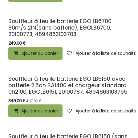
Souffleur à feuille batterie EGO LB6700
80m/s 21N(sans batterie), EGOLB6700,
20100773, 4894863103703
249,00
€
Ajouter au panier
Ajouter à la liste de souhaits
Souffleur à feuille batterie EGO LB6150 avec
batterie 2.5ah BA1400 et chargeur standard
ch2100, EGOLB6151, 20100787, 4894863103765
349,00
€
407,00
€
Ajouter au panier
Ajouter à la liste de souhaits
Souffleur à feuille batterie EGO LB6150 (sans