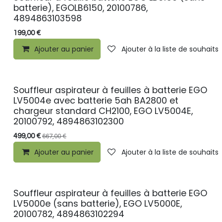
batterie), EGOLB6150, 20100786,
4894863103598
199,00
€
Ajouter au panier
Ajouter à la liste de souhaits
Souffleur aspirateur à feuilles à batterie EGO
LV5004e avec batterie 5ah BA2800 et
chargeur standard CH2100, EGO LV5004E,
20100792, 4894863102300
499,00
€
667,00
€
Ajouter au panier
Ajouter à la liste de souhaits
Souffleur aspirateur à feuilles à batterie EGO
LV5000e (sans batterie), EGO LV5000E,
20100782, 4894863102294