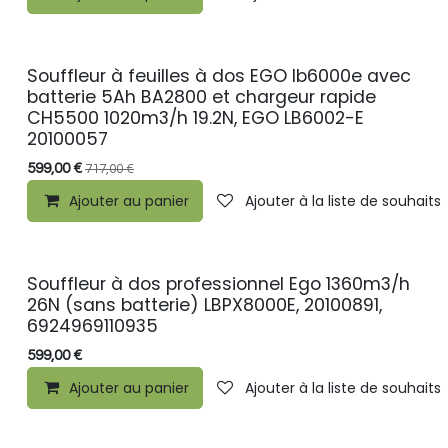
Souffleur à feuilles à dos EGO lb6000e avec
batterie 5Ah BA2800 et chargeur rapide
CH5500 1020m3/h 19.2N, EGO LB6002-E
20100057
599,00
€
717,00
€
Ajouter au panier
Ajouter à la liste de souhaits
Souffleur à dos professionnel Ego 1360m3/h
26N (sans batterie) LBPX8000E, 20100891,
6924969110935
599,00
€
Ajouter au panier
Ajouter à la liste de souhaits