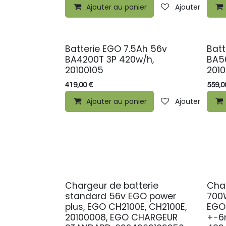
Ajouter au panier
Ajouter à la li
Batterie EGO 7.5Ah 56v
Batt
BA4200T 3P 420w/h,
BA5
20100105
201
419,00
€
559,0
Ajouter au panier
Ajouter à la li
Chargeur de batterie
Char
standard 56v EGO power
700
plus, EGO CH2100E, CH2100E,
EGO
20100008, EGO CHARGEUR
+-6