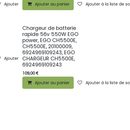
Ajouter à la liste de souhaits
Ajouter au panier
Ajouter à la liste de s
Chargeur de batterie
rapide 56v 550W EGO
power, EGO CH5500E,
CH5500E, 20100009,
6924969109243, EGO
CHARGEUR CH5500E,
Ajouter à la liste de souhaits
6924969109243
109,00
€
Ajouter au panier
Ajouter à la liste de s