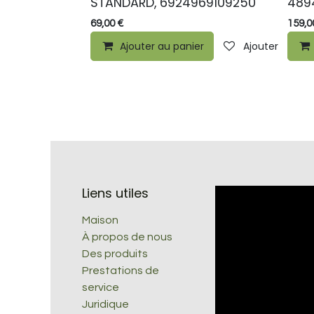
STANDARD, 6924969109250
489
69,00
€
159,0
Ajouter au panier
Ajouter à la li
Liens utiles
Maison
À propos de nous
Des produits
Prestations de
service
Juridique