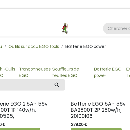
ctez-nous
Plus d'infos Kubota 38cv
honda
EGO
Kubo
cu
Outils sur accu EGO tools
Batterie EGO power
ti-Ouils
Tronçonneuses
Souffleurs de
Batterie EGO
E
GO
EGO
feuilles EGO
power
T
erie EGO 2.5Ah 56v
Batterie EGO 5Ah 56v
00T 1P 140w/h,
BA2800T 2P 280w/h,
00595,
20100106
0
€
279,00
€