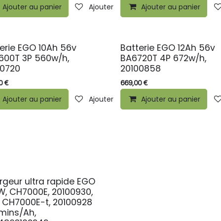
ste de souhaits
Ajouter au panier
Ajouter à la liste de souhaits
Ajouter au panier
erie EGO 10Ah 56v
Batterie EGO 12Ah 56v
600T 3P 560w/h,
BA6720T 4P 672w/h,
00720
20100858
0
€
669,00
€
ste de souhaits
Ajouter au panier
Ajouter à la liste de souhaits
Ajouter au panier
geur ultra rapide EGO
W, CH7000E, 20100930,
 CH7000E-t, 20100928
mins/Ah,