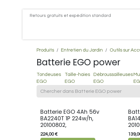
Se rendre au contenu
Retours gratuits et expédition standard
Accueil
PROMOS
Actualités
Postes
Conta
Produits
Entretien du Jardin
Outils sur Ac
Batterie EGO power
Tondeuses
Taille-haies
Débroussailleuses
Mul
EGO
EGO
EGO
E
Batterie EGO 4Ah 56v
Batt
BA2240T 1P 224w/h,
BA14
20100802,
201
224,00
€
139,0