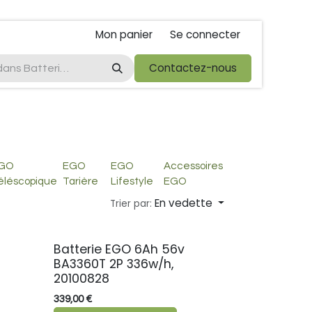
Mon panier
Se connecter
ta
foire de libramont
Droit de rétractations
Contactez-nous
Conditions 
GO
EGO
EGO
Accessoires
éléscopique
Tarière
Lifestyle
EGO
En vedette
Trier par:
Batterie EGO 6Ah 56v
BA3360T 2P 336w/h,
20100828
339,00
€