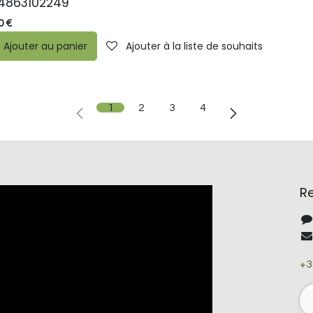
4863102249
0
€
ste de souhaits
Ajouter au panier
Ajouter à la liste de souhaits
1
2
3
4
R
+3