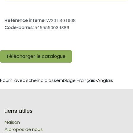
Référence interne:
W20TS01668
Code-barres:
5455550034386
Télécharger le catalogue
Fourni avec schéma d'assemblage Français-Anglais
Liens utiles
Maison
À propos de nous