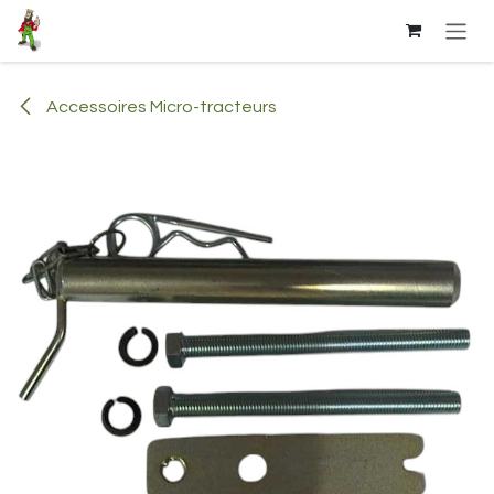
Se rendre au contenu
Accessoires Micro-tracteurs