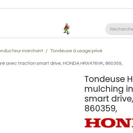
ctez-nous
Plus d'infos Kubota 38cv
honda
EGO
Kubo
onducteur marchant
Tondeuse à usage privé
é avec traction smart drive, HONDA HRX476VK, 860359,
Tondeuse H
mulching in
smart driv
860359,