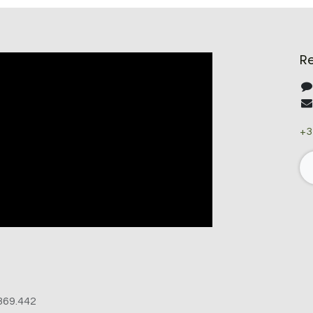
R
+3
369.442