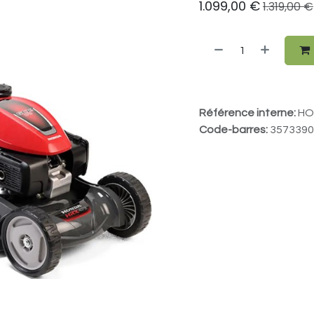
1.099,00
€
1.319,00
€
Référence interne:
HO
Code-barres:
3573390