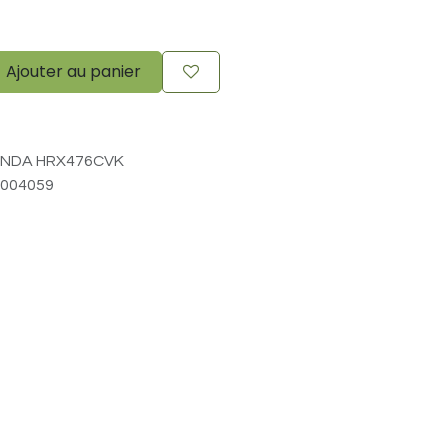
Ajouter au panier
NDA HRX476CVK
004059