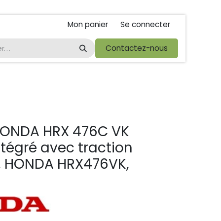
Mon panier
Se connecter
ta
foire de libramont
Droit de rétractations
Contactez-nous
Conditions 
ONDA HRX 476C VK
tégré avec traction
e, HONDA HRX476VK,