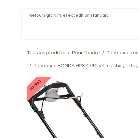
Se rendre au contenu
Retours gratuits et expédition standard
Accueil
PROMOS
Actualités
Postes
Conta
Tous les produits
Pour Tondre
Tondeuses c
Tondeuse HONDA HRX 476C VK mulching intégr
PROMO
PROMO