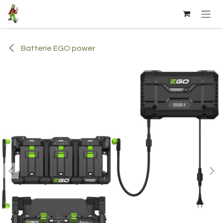
Se rendre au contenu
Batterie EGO power