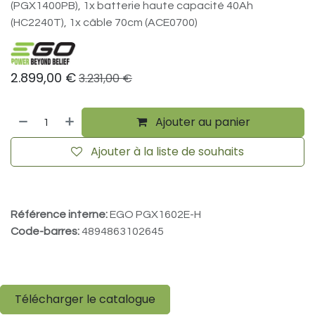
(PGX1400PB), 1x batterie haute capacité 40Ah
(HC2240T), 1x câble 70cm (ACE0700)
2.899,00
€
3.231,00
€
Ajouter au panier
Ajouter à la liste de souhaits
Référence interne:
EGO PGX1602E-H
Code-barres:
4894863102645
Télécharger le catalogue