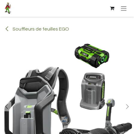
Se rendre au contenu
Souffleurs de feuilles EGO