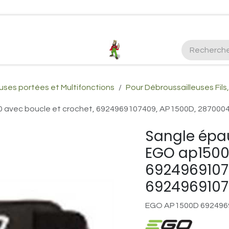
ctez-nous
Plus d'infos Kubota 38cv
honda
EGO
Kubo
uses portées et Multifonctions
Pour Débroussailleuses Fils
0 avec boucle et crochet, 6924969107409, AP1500D, 28700
Sangle épau
EGO ap1500 
6924969107
6924969107
EGO AP1500D 692496