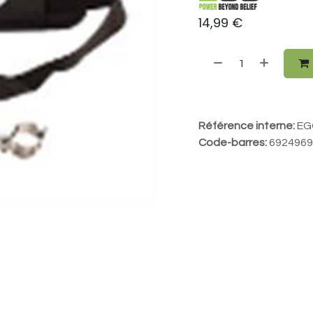
14,99
€
Référence interne:
EG
Code-barres:
6924969