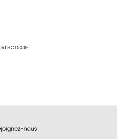
E et BC1500E
ejoignez-nous