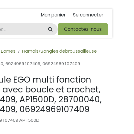
Mon panier
Se connecter
ta
foire de libramont
Droit de rétractations
Contactez-nous
Conditions 
, Lames
Harnais/Sangles débroussailleuse
040, 6924969107409, 06924969107409
le EGO multi fonction
avec boucle et crochet,
409, AP1500D, 28700040,
409, 06924969107409
9107409 AP1500D