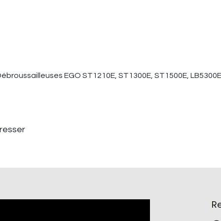
s Débroussailleuses EGO ST1210E, ST1300E, ST1500E, LB5300
éresser
R