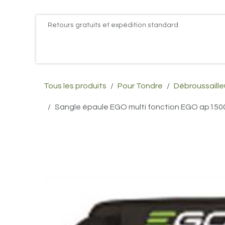
Se rendre au contenu
Retours gratuits et expédition standard
Accueil
PROMOS
Actualités
Postes
Conta
Tous les produits
Pour Tondre
Débroussaille
Sangle épaule EGO multi fonction EGO ap150