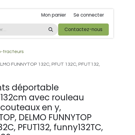
Mon panier
Se connecter
ta
foire de libramont
Droit de rétractations
Contactez-nous
Conditions 
o-tracteurs
 DELMO FUNNYTOP 132C, PFUT 132C, PFUT132,
nts déportable
132cm avec rouleau
 couteaux en y,
TOP, DELMO FUNNYTOP
132C, PFUT132, funny132TC,