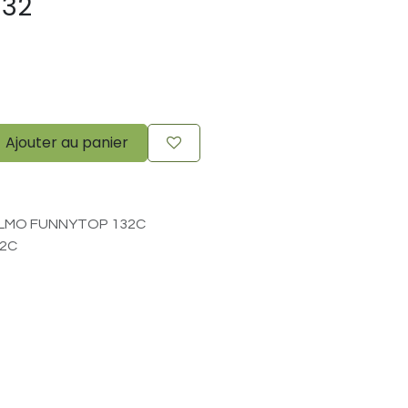
132
Ajouter au panier
LMO FUNNYTOP 132C
32C