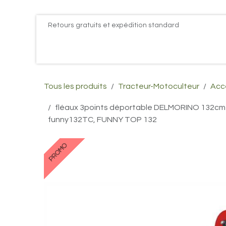
Se rendre au contenu
Retours gratuits et expédition standard
Accueil
PROMOS
Actualités
Postes
Conta
Tous les produits
Tracteur-Motoculteur
Acce
fléaux 3points déportable DELMORINO 132cm
funny132TC, FUNNY TOP 132
PROMO
PROMO