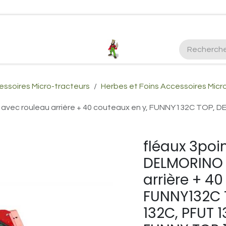
ctez-nous
Plus d'infos Kubota 38cv
honda
EGO
Kubo
ssoires Micro-tracteurs
Herbes et Foins Accessoires Micr
 avec rouleau arrière + 40 couteaux en y, FUNNY132C TOP,
fléaux 3poi
DELMORINO 
arrière + 40
FUNNY132C 
132C, PFUT 