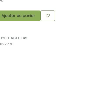
€
Ajouter au panier
LMO EAGLE145
027770