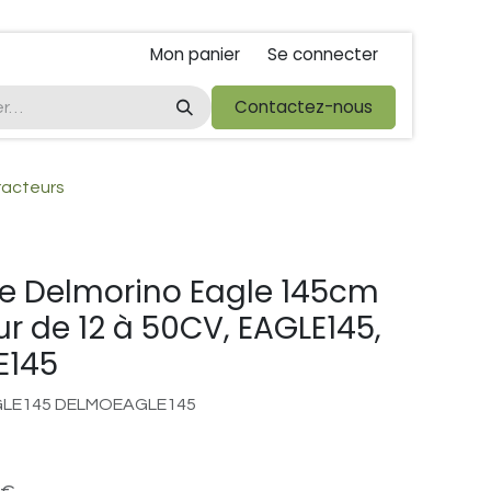
Mon panier
Se connecter
ta
foire de libramont
Droit de rétractations
Contactez-nous
Conditions 
tracteurs
ère Delmorino Eagle 145cm
ur de 12 à 50CV, EAGLE145,
E145
GLE145 DELMOEAGLE145