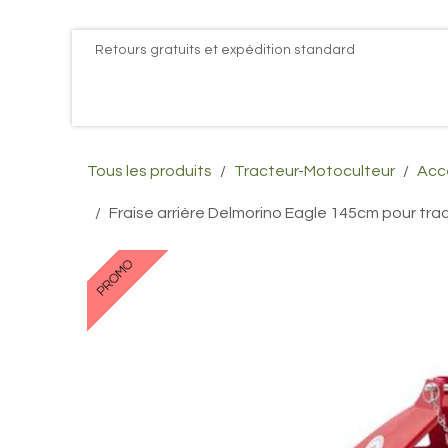
Se rendre au contenu
Retours gratuits et expédition standard
Accueil
PROMOS
Actualités
Postes
Conta
Tous les produits
Tracteur-Motoculteur
Acce
Fraise arrière Delmorino Eagle 145cm pour t
PROMO
PROMO