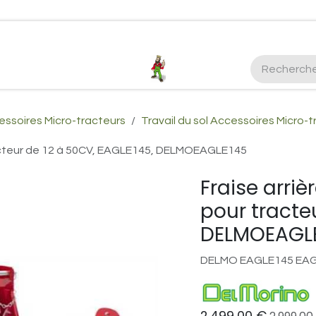
ctez-nous
Plus d'infos Kubota 38cv
honda
EGO
Kubo
ssoires Micro-tracteurs
Travail du sol Accessoires Micro-
racteur de 12 à 50CV, EAGLE145, DELMOEAGLE145
Fraise arri
pour tracte
DELMOEAGL
DELMO EAGLE145 EA
2.499,00
€