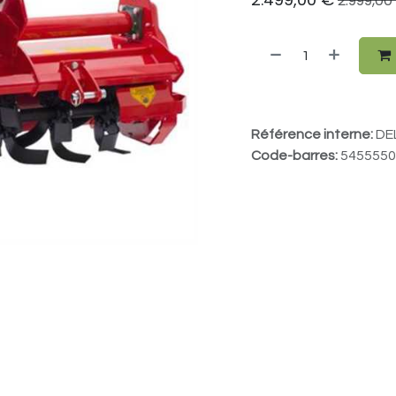
2.999,00
Référence interne:
DE
Code-barres:
5455550