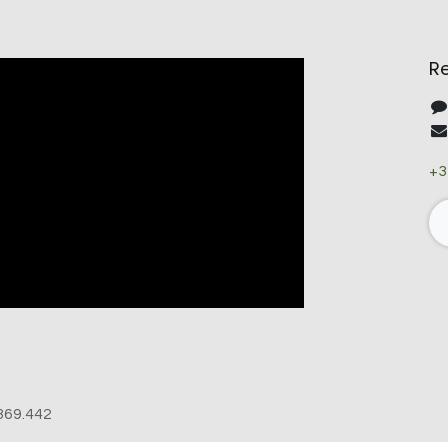
R
+3
369.442