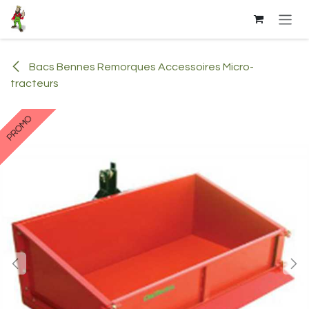
Se rendre au contenu
Bacs Bennes Remorques Accessoires Micro-
tracteurs
PROMO
PROMO