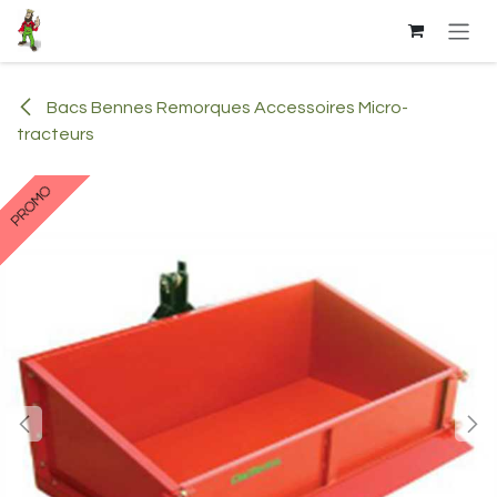
Se rendre au contenu
Bacs Bennes Remorques Accessoires Micro-
tracteurs
PROMO
PROMO