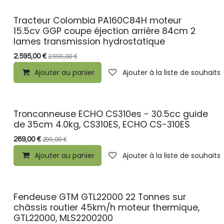
Tracteur Colombia PA160C84H moteur
15.5cv GGP coupe éjection arrière 84cm 2
lames transmission hydrostatique
2.595,00
€
2.999,00
€
Ajouter au panier
Ajouter à la liste de souhaits
Tronconneuse ECHO CS310es - 30.5cc guide
PROMO
de 35cm 4.0kg, CS310ES, ECHO CS-310ES
269,00
€
299,00
€
Ajouter au panier
Ajouter à la liste de souhaits
Fendeuse GTM GTL22000 22 Tonnes sur
PROMO
châssis routier 45km/h moteur thermique,
GTL22000, MLS2200200