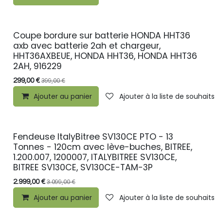
Coupe bordure sur batterie HONDA HHT36
PROMO
axb avec batterie 2ah et chargeur,
HHT36AXBEUE, HONDA HHT36, HONDA HHT36
2AH, 916229
299,00
€
399,00
€
Ajouter au panier
Ajouter à la liste de souhaits
Fendeuse ItalyBitree SV130CE PTO - 13
PROMO
Tonnes - 120cm avec lève-buches, BITREE,
1.200.007, 1200007, ITALYBITREE SV130CE,
BITREE SV130CE, SV130CE-TAM-3P
2.999,00
€
3.099,00
€
Ajouter au panier
Ajouter à la liste de souhaits