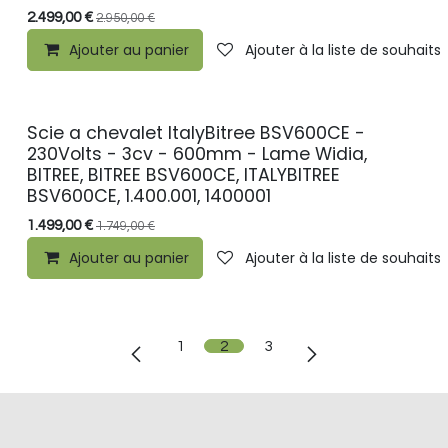
2.499,00
€
2.950,00
€
Ajouter au panier
Ajouter à la liste de souhaits
Scie a chevalet ItalyBitree BSV600CE -
PROMO
230Volts - 3cv - 600mm - Lame Widia,
BITREE, BITREE BSV600CE, ITALYBITREE
BSV600CE, 1.400.001, 1400001
1.499,00
€
1.749,00
€
Ajouter au panier
Ajouter à la liste de souhaits
1
2
3