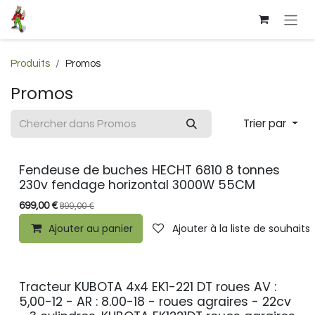
Se rendre au contenu
Produits
Promos
Promos
Trier par
Fendeuse de buches HECHT 6810 8 tonnes
PROMO
230v fendage horizontal 3000W 55CM
699,00
€
899,00
€
Ajouter au panier
Ajouter à la liste de souhaits
Tracteur KUBOTA 4x4 EK1-221 DT roues AV :
PROMO
5,00-12 - AR : 8.00-18 - roues agraires - 22cv