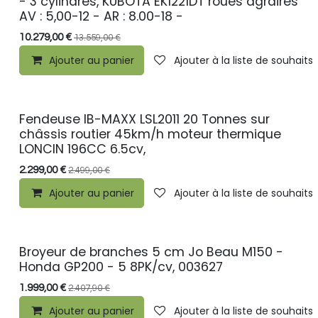
- 3 cylindres, KUBOTA EK1221DT roues agraires
AV : 5,00-12 - AR : 8.00-18 -
10.279,00
€
13.559,00
€
Ajouter au panier
Ajouter à la liste de souhaits
Fendeuse IB-MAXX LSL2011 20 Tonnes sur
PROMO
châssis routier 45km/h moteur thermique
LONCIN 196CC 6.5cv,
2.299,00
€
2.499,00
€
Ajouter au panier
Ajouter à la liste de souhaits
Broyeur de branches 5 cm Jo Beau M150 -
PROMO
Honda GP200 - 5 8PK/cv, 003627
1.999,00
€
2.407,90
€
Ajouter au panier
Ajouter à la liste de souhaits