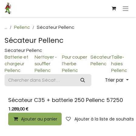
Se rendre au contenu
...
Pellenc
Sécateur Pellenc
Sécateur Pellenc
Sécateur Pellenc
Batterie et
Nettoyer -
Pour couper
Sécateur
Taille-
chargeur
souffler
l'herbe
Pellenc
haies
Pellenc
Pellenc
Pellenc
Pellenc
Trier par
Sécateur C35 + batterie 250 Pellenc 57250
1.289,00
€
Ajouter au panier
Ajouter à la liste de souhaits