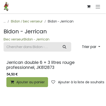
Se rendre au contenu
...
Bidon / bec verseur
Bidon - Jerrican
Bidon - Jerrican
Bec verseur
Bidon - Jerrican
Trier par
Jerrican double 6 + 3 litres rouge
professionnel, JK812873
54,50
€
Ajouter au panier
Ajouter à la liste de souhaits