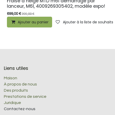
Fraise a neige MTD m61 démarrage par
PROMO
lanceur, M61, 4009269305402, modèle expo!
699,00
€
999,00
€
Ajouter au panier
Ajouter à la liste de souhaits
Liens utiles
Maison
À propos de nous
Des produits
Prestations de service
Juridique
Contactez-nous