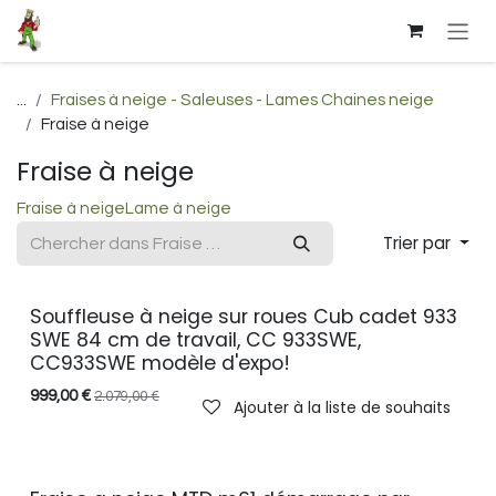
Se rendre au contenu
...
Fraises à neige - Saleuses - Lames Chaines neige
Fraise à neige
Fraise à neige
Fraise à neige
Lame à neige
Trier par
Souffleuse à neige sur roues Cub cadet 933
PROMO
SWE 84 cm de travail, CC 933SWE,
CC933SWE modèle d'expo!
999,00
€
2.079,00
€
Ajouter à la liste de souhaits