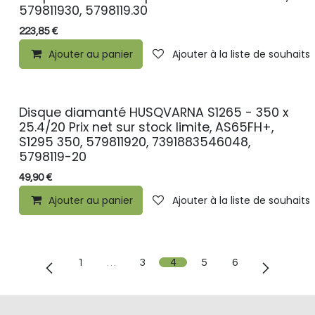
579811930, 5798119.30
223,85
€
Ajouter au panier
Ajouter à la liste de souhaits
Disque diamanté HUSQVARNA S1265 - 350 x
25.4/20 Prix net sur stock limite, AS65FH+,
S1295 350, 579811920, 7391883546048,
5798119-20
49,90
€
Ajouter au panier
Ajouter à la liste de souhaits
1
…
3
4
5
6