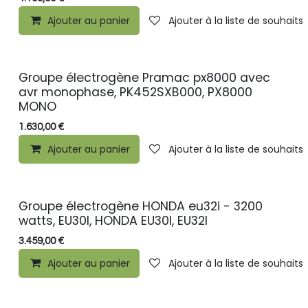
Ajouter au panier
Ajouter à la liste de souhaits
Groupe électrogène Pramac px8000 avec
avr monophase, PK452SXB000, PX8000
MONO
1.630,00
€
Ajouter au panier
Ajouter à la liste de souhaits
Groupe électrogène HONDA eu32i - 3200
watts, EU30I, HONDA EU30I, EU32I
3.459,00
€
Ajouter au panier
Ajouter à la liste de souhaits