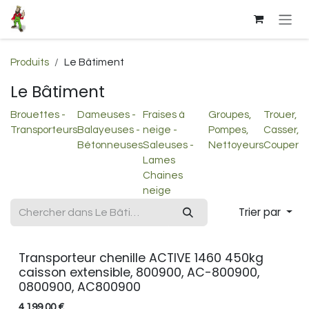
Se rendre au contenu
Produits
Le Bâtiment
Le Bâtiment
Brouettes -
Dameuses -
Fraises à
Groupes,
Trouer,
Transporteurs
Balayeuses -
neige -
Pompes,
Casser,
Bétonneuses
Saleuses -
Nettoyeurs
Couper
Lames
Chaines
neige
Trier par
Transporteur chenille ACTIVE 1460 450kg
caisson extensible, 800900, AC-800900,
0800900, AC800900
4.199,00
€