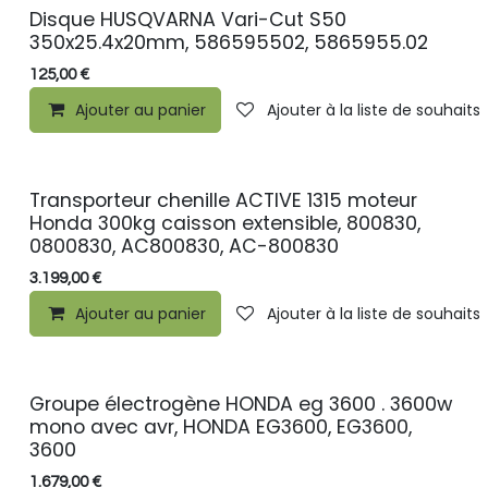
Disque HUSQVARNA Vari-Cut S50
350x25.4x20mm, 586595502, 5865955.02
125,00
€
Ajouter au panier
Ajouter à la liste de souhaits
Transporteur chenille ACTIVE 1315 moteur
Honda 300kg caisson extensible, 800830,
0800830, AC800830, AC-800830
3.199,00
€
Ajouter au panier
Ajouter à la liste de souhaits
Groupe électrogène HONDA eg 3600 . 3600w
mono avec avr, HONDA EG3600, EG3600,
3600
1.679,00
€