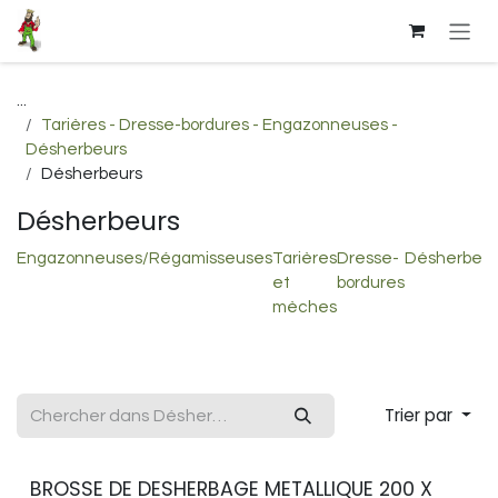
Se rendre au contenu
...
Tarières - Dresse-bordures - Engazonneuses -
Désherbeurs
Désherbeurs
Désherbeurs
Engazonneuses/Régamisseuses
Tarières
Dresse-
Désherbeur
et
bordures
mèches
Trier par
BROSSE DE DESHERBAGE METALLIQUE 200 X