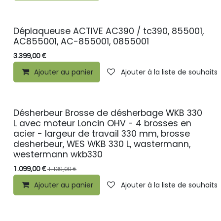
Déplaqueuse ACTIVE AC390 / tc390, 855001,
AC855001, AC-855001, 0855001
3.399,00
€
Ajouter au panier
Ajouter à la liste de souhaits
Désherbeur Brosse de désherbage WKB 330
L avec moteur Loncin OHV - 4 brosses en
acier - largeur de travail 330 mm, brosse
desherbeur, WES WKB 330 L, wastermann,
westermann wkb330
1.099,00
€
1.139,00
€
Ajouter au panier
Ajouter à la liste de souhaits