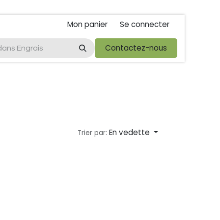
Mon panier
Se connecter
ta
foire de libramont
Droit de rétractations
Contactez-nous
Conditions 
En vedette
Trier par: