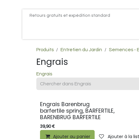
Se rendre au contenu
Retours gratuits et expédition standard
Accueil
PROMOS
Actualités
Postes
Conta
Produits
Entretien du Jardin
Semences - E
Engrais
Engrais
Engrais Barenbrug
barfertile spring, BARFERTILE,
BARENBRUG BARFERTILE
39,90
€
Ajouter au panier
Ajouter à la li