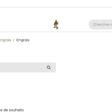
ctez-nous
Plus d'infos Kubota 38cv
honda
EGO
Kubo
ngrais
Engrais
ste de souhaits