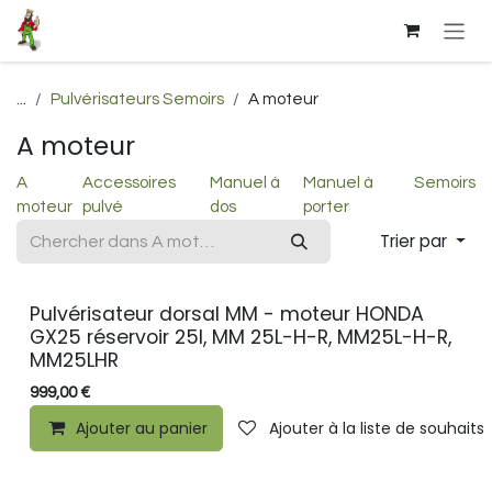
Se rendre au contenu
...
Pulvérisateurs Semoirs
A moteur
A moteur
A
Accessoires
Manuel à
Manuel à
Semoirs
moteur
pulvé
dos
porter
Trier par
Pulvérisateur dorsal MM - moteur HONDA
GX25 réservoir 25l, MM 25L-H-R, MM25L-H-R,
MM25LHR
999,00
€
Ajouter au panier
Ajouter à la liste de souhaits