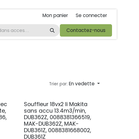
Mon panier
Se connecter
ta
foire de libramont
Droit de rétractations
Contactez-nous
Conditions 
En vedette
Trier par:
vec
Souffleur 18vx2 li Makita
PROMO
te,
sans accu 13.4m3/min,
86,
DUB362Z, 0088381366519,
MAK-DUB362Z, MAK-
DUB361Z, 0088381668002,
DUB361Z