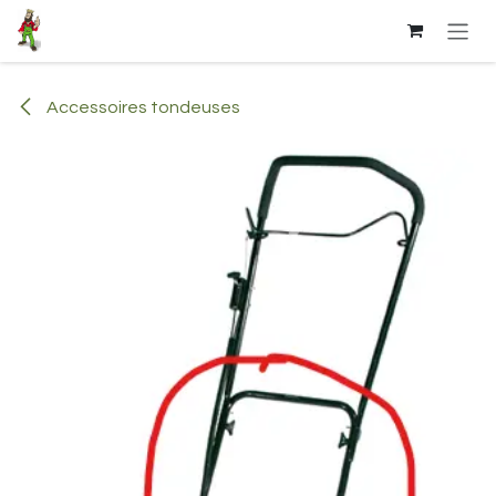
Se rendre au contenu
Accessoires tondeuses