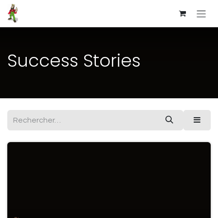
Se rendre au contenu
Success Stories