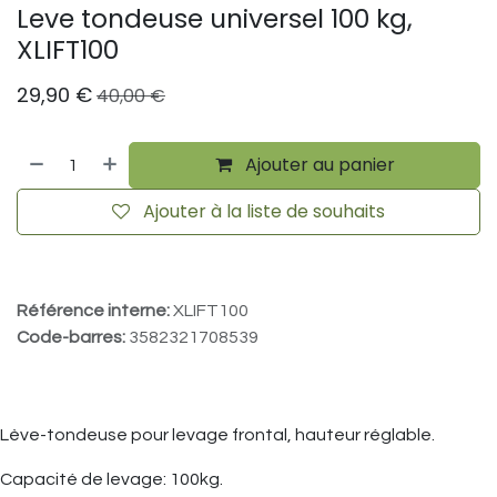
Leve tondeuse universel 100 kg,
XLIFT100
29,90
€
40,00
€
Ajouter au panier
Ajouter à la liste de souhaits
Référence interne:
XLIFT100
Code-barres:
3582321708539
Lève-tondeuse pour levage frontal, hauteur réglable.
Capacité de levage: 100kg.