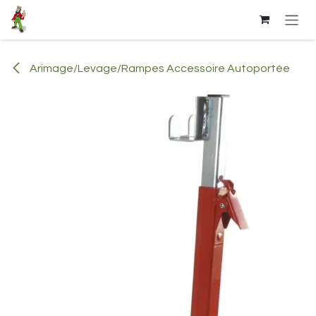
Se rendre au contenu
Arimage/Levage/Rampes Accessoire Autoportée