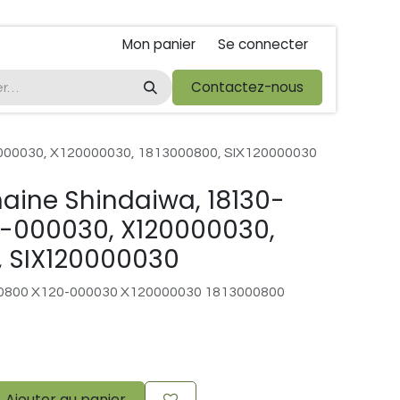
Mon panier
Se connecter
ta
foire de libramont
Droit de rétractations
Contactez-nous
Conditions 
-000030, X120000030, 1813000800, SIX120000030
aine Shindaiwa, 18130-
0-000030, X120000030,
, SIX120000030
0800 X120-000030 X120000030 1813000800
Ajouter au panier