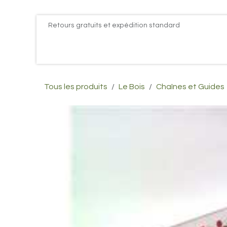
Se rendre au contenu
Retours gratuits et expédition standard
Accueil
PROMOS
Actualités
Postes
Conta
Tous les produits
Le Bois
Chaînes et Guides