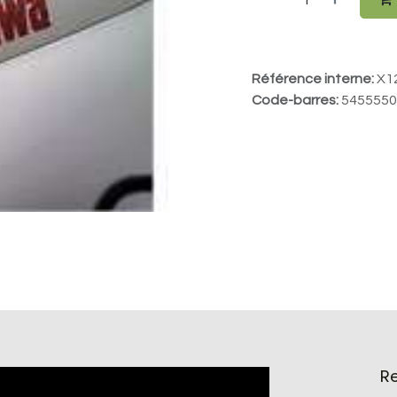
Référence interne:
X1
Code-barres:
5455550
R