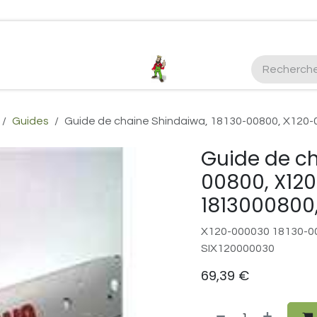
ctez-nous
Plus d'infos Kubota 38cv
honda
EGO
Kubo
Guides
Guide de chaine Shindaiwa, 18130-00800, X120
Guide de ch
00800, X12
1813000800
X120-000030 18130-0
SIX120000030
69,39
€