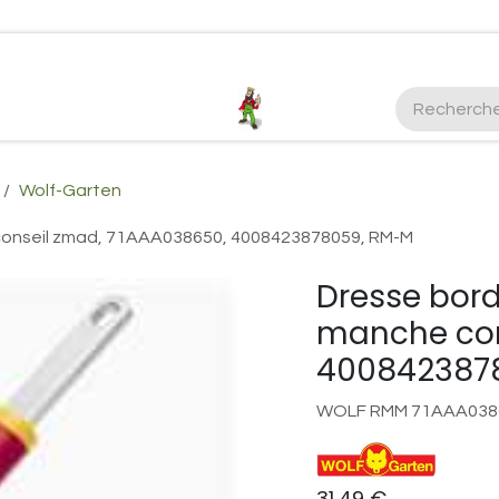
ctez-nous
Plus d'infos Kubota 38cv
honda
EGO
Kubo
Wolf-Garten
conseil zmad, 71AAA038650, 4008423878059, RM-M
Dresse bor
manche con
400842387
WOLF RMM 71AAA038
31,49
€