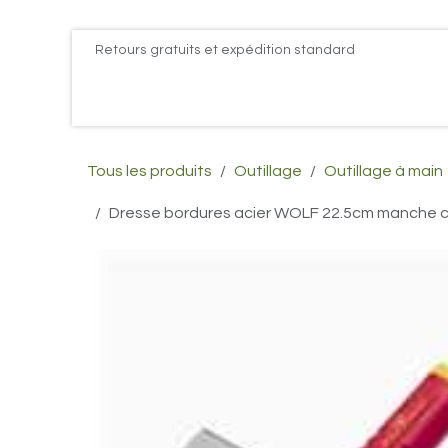
Se rendre au contenu
Retours gratuits et expédition standard
Accueil
PROMOS
Actualités
Postes
Conta
Tous les produits
Outillage
Outillage à main
Dresse bordures acier WOLF 22.5cm manche 