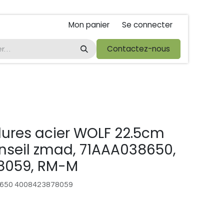
Mon panier
Se connecter
ta
foire de libramont
Droit de rétractations
Contactez-nous
Conditions 
dures acier WOLF 22.5cm
seil zmad, 71AAA038650,
8059, RM-M
650 4008423878059