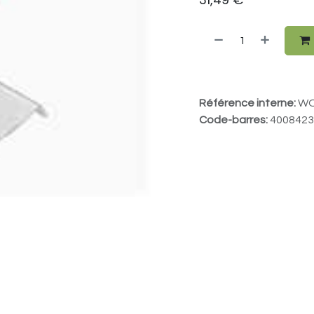
Référence interne:
WO
Code-barres:
4008423