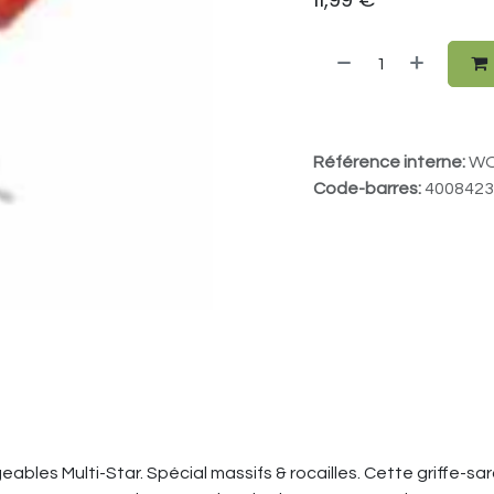
Référence interne:
WO
Code-barres:
4008423
eables Multi-Star. Spécial massifs & rocailles. Cette griffe-sa