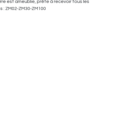
rre est ameublie, prête à recevoir tous les
llés : ZM02-ZM30-ZM100