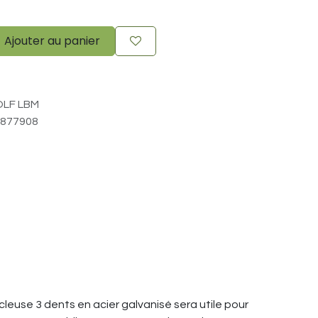
Ajouter au panier
LF LBM
877908
rcleuse 3 dents en acier galvanisé sera utile pour