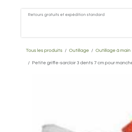
Se rendre au contenu
Retours gratuits et expédition standard
Accueil
PROMOS
Actualités
Postes
Conta
Tous les produits
Outillage
Outillage à main
Petite griffe-sarcloir 3 dents 7 cm pour man