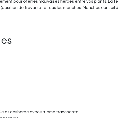
également pour ôter les mauvaises herbes entre vos plants. La te
e (position de travail) et à tous les manches. Manches consei
ues
cle et désherbe avec sa lame tranchante.