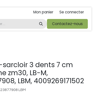
Mon panier
Se connecter
ta
foire de libramont
Droit de rétractations
Contactez-nous
Conditions 
e-sarcloir 3 dents 7 cm
e zm30, LB-M,
908, LBM, 4009269171502
423877908 LBM