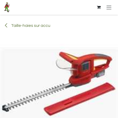
Se rendre au contenu
Taille-haies sur accu