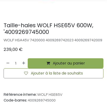
Taille-haies WOLF HSE65V 600W,
'4009269745000
WOLF HSA45V 7420000 4009269742023 4009269742009
239,00
€
Ajouter au panier
Ajouter à la liste de souhaits
Référence interne:
WOLF HSE65V
Code-barres:
4009269745000