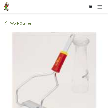
Se rendre au contenu
Wolf-Garten