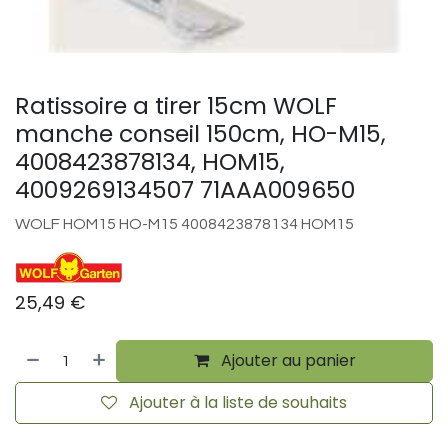
Ratissoire a tirer 15cm WOLF
manche conseil 150cm, HO-M15,
4008423878134, HOM15,
4009269134507 71AAA009650
WOLF HOM15 HO-M15 4008423878134 HOM15
25,49
€
Ajouter au panier
Ajouter à la liste de souhaits