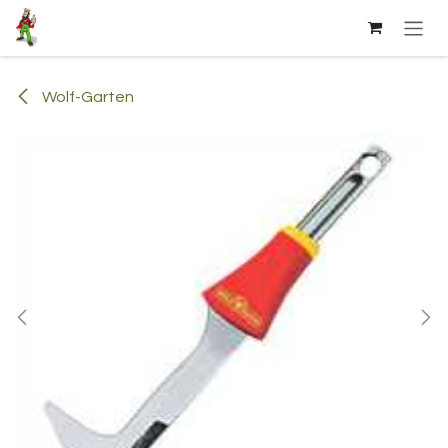
Se rendre au contenu
Wolf-Garten