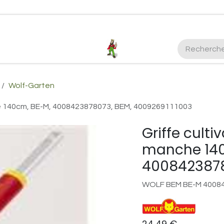
ctez-nous
Plus d'infos Kubota 38cv
honda
EGO
Kubo
Wolf-Garten
he 140cm, BE-M, 4008423878073, BEM, 4009269111003
Griffe culti
manche 140
4008423878
WOLF BEM BE-M 4008
24,49
€