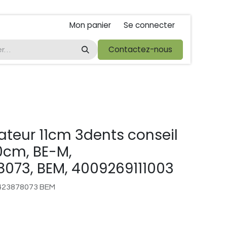
Mon panier
Se connecter
ta
foire de libramont
Droit de rétractations
Contactez-nous
Conditions 
vateur 11cm 3dents conseil
cm, BE-M,
073, BEM, 4009269111003
423878073 BEM