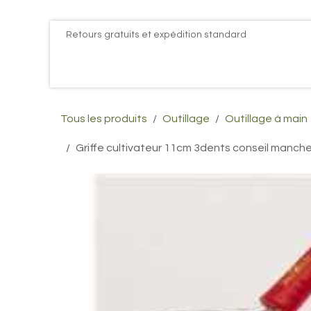
Se rendre au contenu
Retours gratuits et expédition standard
Accueil
PROMOS
Actualités
Postes
Conta
Tous les produits
Outillage
Outillage à main
Griffe cultivateur 11cm 3dents conseil manc