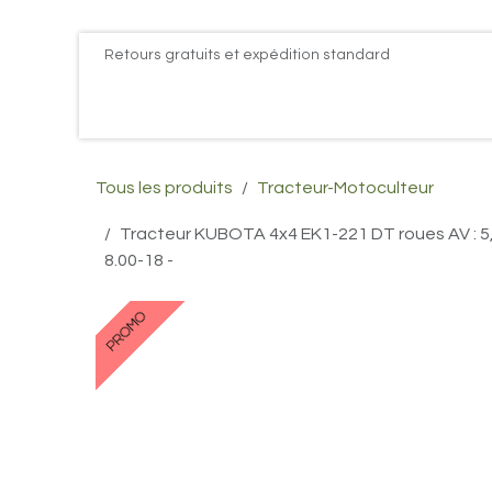
Se rendre au contenu
Retours gratuits et expédition standard
Accueil
PROMOS
Actualités
Postes
Conta
Tous les produits
Tracteur-Motoculteur
Tracteur KUBOTA 4x4 EK1-221 DT roues AV : 5,00
8.00-18 -
PROMO
PROMO