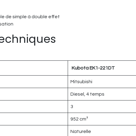
ble de simple à double effet
isation
techniques
Kubota EK1-221DT
Mitsubishi
Diesel, 4 temps
3
952 cm³
Naturelle