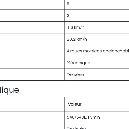
9
3
1,3 km/h
20,2 km/h
4 roues motrices enclenchab
Mécanique
De série
lique
Valeur
540/540E tr/min