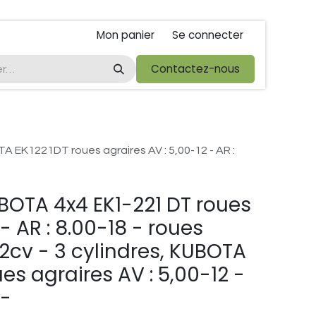
Mon panier
Se connecter
ta
foire de libramont
Droit de rétractations
Contactez-nous
Conditions 
TA EK1221DT roues agraires AV : 5,00-12 - AR :
BOTA 4x4 EK1-221 DT roues
 - AR : 8.00-18 - roues
22cv - 3 cylindres, KUBOTA
es agraires AV : 5,00-12 -
 -