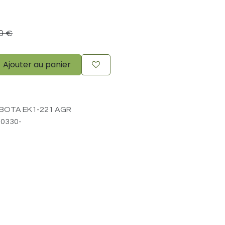
0
€
Ajouter au panier
BOTA EK1-221 AGR
0330-