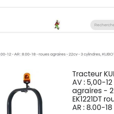
ctez-nous
Plus d'infos Kubota 38cv
honda
EGO
Kubo
-12 - AR : 8.00-18 - roues agraires - 22cv - 3 cylindres, KUBO
Tracteur KU
AV : 5,00-12
agraires - 
EK1221DT rou
AR : 8.00-18