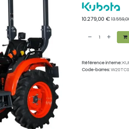
10.279,00
€
13.559,0
Référence interne:
KU
Code-barres:
W20TC0