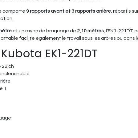
te comporte
9 rapports avant et 3 rapports arrière
, répartis s
ation.
mètre
et un rayon de braquage de
2,10 mètres
, l’EK1-221DT 
ttable facilite également le travail sous les arbres ou dans 
 Kubota EK1-221DT
e 22 ch
 enclenchable
rière
e 1
quage