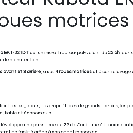
roues motrices
a EK1-221DT
est un micro-tracteur polyvalent de
22 ch
, parf
aux de manutention.
s avant et 3 arrière
, à ses
4 roues motrices
et à son relevage 
uliers exigeants, les propriétaires de grands terrains, les pet
e, fiable et économique.
es développe une puissance de
22 ch
. Conforme à la norme anti
ntretien facilité grâce à son capot monobloc.