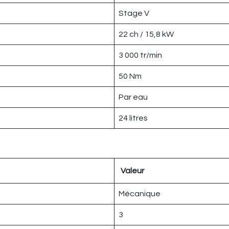
Stage V
22 ch / 15,8 kW
3 000 tr/min
50 Nm
Par eau
24 litres
Valeur
Mécanique
3