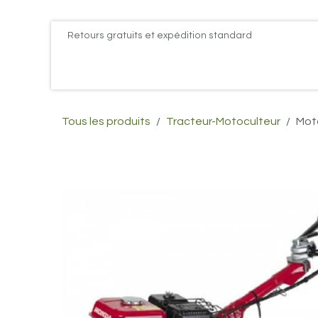
Se rendre au contenu
Retours gratuits et expédition standard
Accueil
PROMOS
Actualités
Postes
Conta
Tous les produits
Tracteur-Motoculteur
Mot