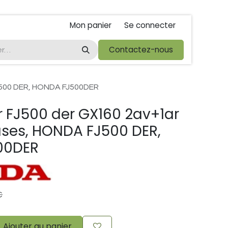
Mon panier
Se connecter
ta
foire de libramont
Droit de rétractations
Contactez-nous
Conditions 
FJ500 DER, HONDA FJ500DER
 FJ500 der GX160 2av+1ar
luses, HONDA FJ500 DER,
00DER
€
Ajouter au panier