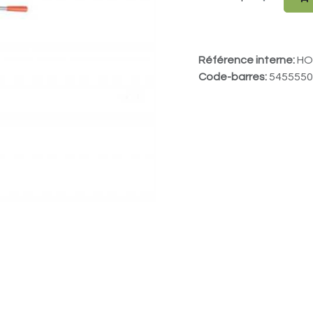
Référence interne:
HO
Code-barres:
5455550