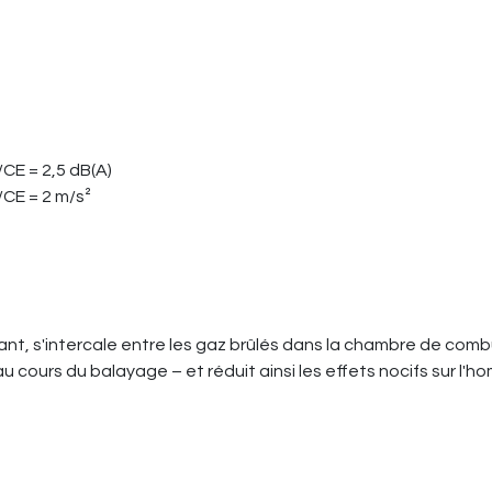
CE = 2,5 dB(A)
/CE = 2 m/s²
rant, s'intercale entre les gaz brûlés dans la chambre de comb
 cours du balayage – et réduit ainsi les effets nocifs sur l'