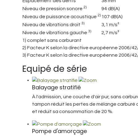
Espacement des dents
38 mm
2)
Niveau de pression sonore
94 dB(A)
2)
Niveau de puissance acoustique
107 dB(A)
3)
Niveau de vibrations droit
3,1 m/s²
3)
Niveau de vibrations gauche
2,7 m/s²
1) complet sans carburant
2) Facteur K selon la directive européenne 2006/42/
3) Facteur K selon la directive européenne 2006/42
Equipé de série
Balayage stratifié
À l'admission, une couche d'air pur, sans carbu
tampon réduit les pertes de mélange carburé au
et réduit sa consommation de 20 %.
Pompe d'amorçage