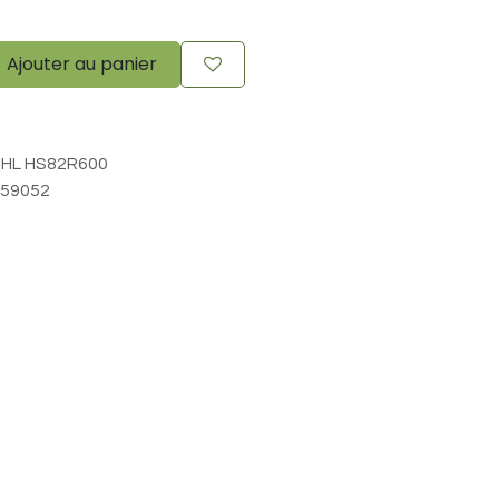
Ajouter au panier
IHL HS82R600
59052