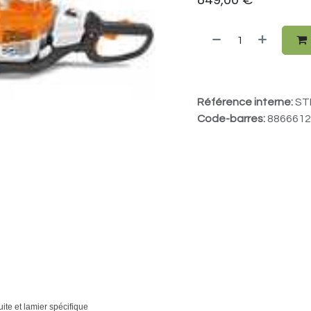
Référence interne:
ST
Code-barres:
8866612
ite et lamier spécifique