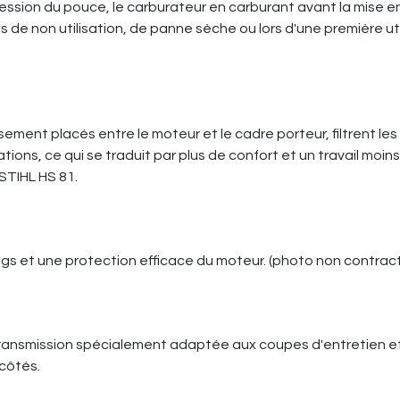
ession du pouce, le carburateur en carburant avant la mise en
e non utilisation, de panne sèche ou lors d'une première util
sement placés entre le moteur et le cadre porteur, filtrent le
ations, ce qui se traduit par plus de confort et un travail moins
 STIHL HS 81.
ongs et une protection efficace du moteur. (photo non contract
ransmission spécialement adaptée aux coupes d'entretien e
côtés.