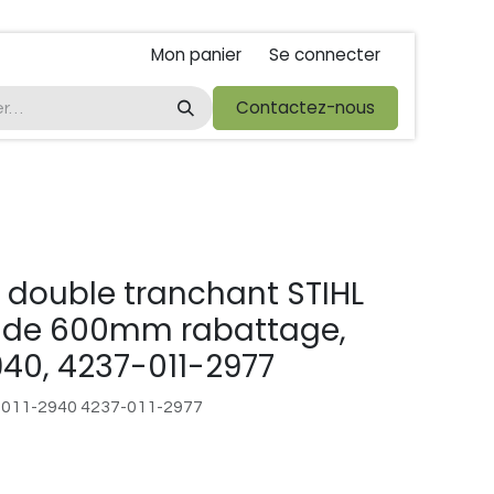
Mon panier
Se connecter
ta
foire de libramont
Droit de rétractations
Contactez-nous
Conditions 
s double tranchant STIHL
 de 600mm rabattage,
40, 4237-011-2977
-011-2940 4237-011-2977