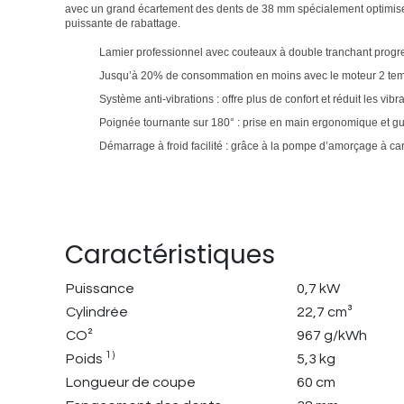
avec un grand écartement des dents de 38 mm spécialement optimis
puissante de rabattage.
Lamier professionnel avec couteaux à double tranchant progre
Jusqu’à 20% de consommation en moins avec le moteur 2 temps
Système anti-vibrations : offre plus de confort et réduit les vi
Poignée tournante sur 180° : prise en main ergonomique et gui
Démarrage à froid facilité : grâce à la pompe d’amorçage à ca
Caractéristiques
Puissance
0,7 kW
Cylindrée
22,7 cm³
CO²
967 g/kWh
1)
Poids
5,3 kg
Longueur de coupe
60 cm