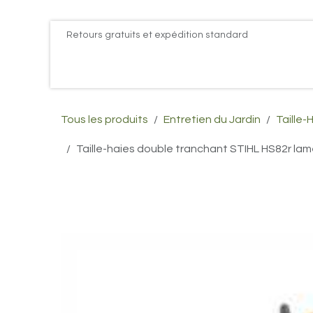
Se rendre au contenu
Retours gratuits et expédition standard
Accueil
PROMOS
Actualités
Postes
Conta
Tous les produits
Entretien du Jardin
Taille-
Taille-haies double tranchant STIHL HS82r l