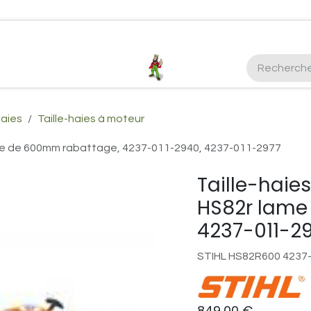
ctez-nous
Plus d'infos Kubota 38cv
honda
EGO
Kubo
Haies
Taille-haies à moteur
ame de 600mm rabattage, 4237-011-2940, 4237-011-2977
Taille-haie
HS82r lame
4237-011-29
STIHL HS82R600 4237
849,00
€