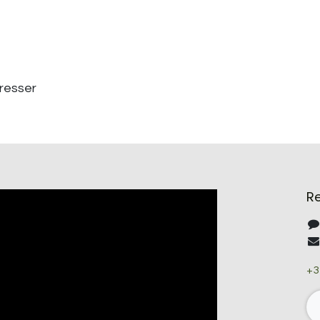
éresser
R
+3