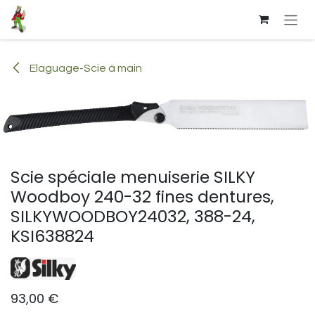
Se rendre au contenu
Elaguage-Scie à main
Scie spéciale menuiserie SILKY
Woodboy 240-32 fines dentures,
SILKYWOODBOY24032, 388-24,
KSI638824
93,00
€