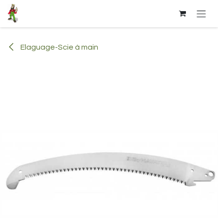
Se rendre au contenu
Elaguage-Scie à main