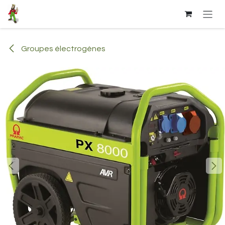
Se rendre au contenu
Groupes électrogènes