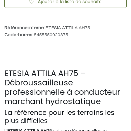
Ajouter à la liste de souhaits
Référence interne:
ETESIA ATTILA AH75
Code-barres:
5455550020375
ETESIA ATTILA AH75 –
Débroussailleuse
professionnelle à conducteur
marchant hydrostatique
La référence pour les terrains les
plus difficiles
L'
ETESIA ATTILA AH75
est une débroussailleuse