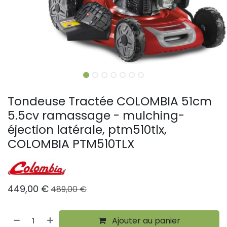
Tondeuse Tractée COLOMBIA 51cm
5.5cv ramassage - mulching-
éjection latérale, ptm510tlx,
COLOMBIA PTM510TLX
449,00
€
489,00
€
Ajouter au panier