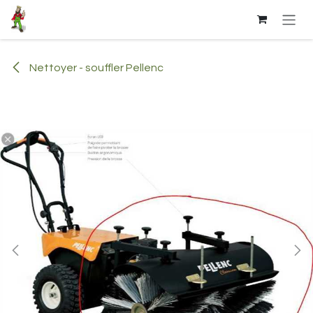
Se rendre au contenu
Nettoyer - souffler Pellenc