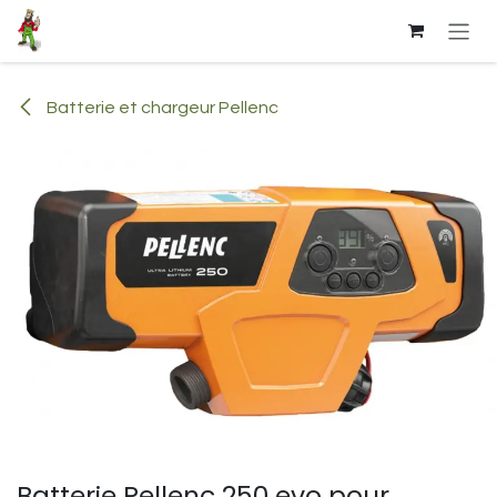
Se rendre au contenu
Batterie et chargeur Pellenc
Batterie Pellenc 250 evo pour