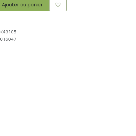
Ajouter au panier
K43105
016047