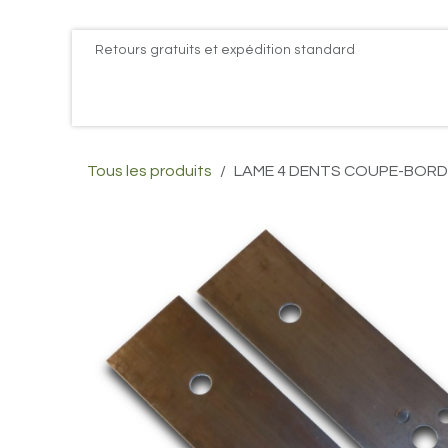
Se rendre au contenu
Retours gratuits et expédition standard
Accueil
PROMOS
Actualités
Postes
Conta
Tous les produits
LAME 4 DENTS COUPE-BORDU