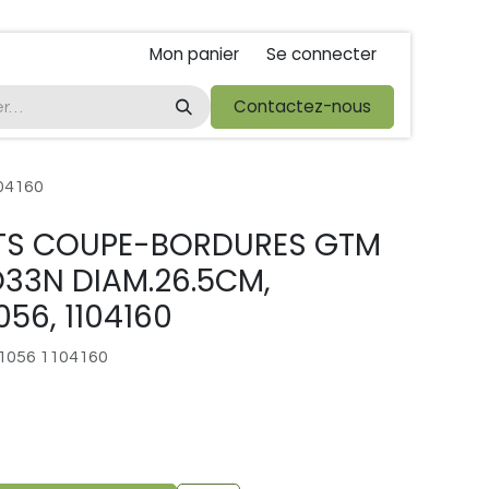
Mon panier
Se connecter
ta
foire de libramont
Droit de rétractations
Contactez-nous
Conditions 
04160
NTS COUPE-BORDURES GTM
O33N DIAM.26.5CM,
56, 1104160
1056 1104160