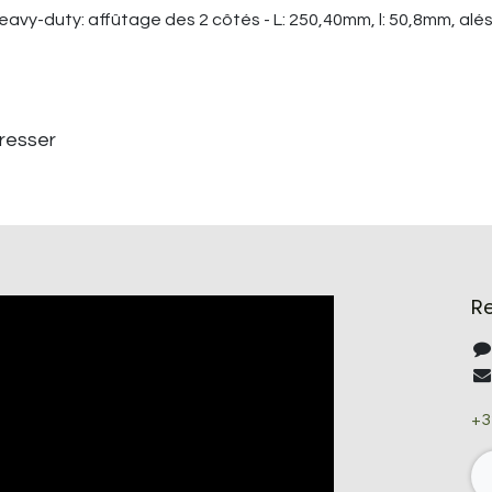
vy-duty: affûtage des 2 côtés - L: 250,40mm, l: 50,8mm, al
éresser
R
+3