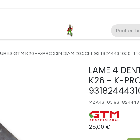
ctez-nous
Plus d'infos Kubota 38cv
honda
EGO
Kubo
RES GTM K26 - K-PRO33N DIAM.26.5CM, 9318244431056, 11
LAME 4 DE
K26 - K-PR
93182444310
MZK43105 931824443
25,00
€