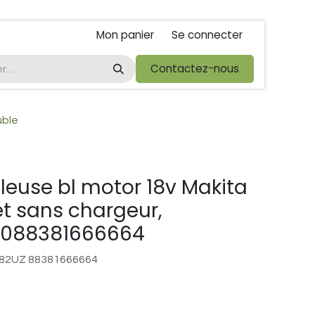
Mon panier
Se connecter
ta
foire de libramont
Droit de rétractations
Contactez-nous
Conditions 
uble
leuse bl motor 18v Makita
t sans chargeur,
0088381666664
82UZ 88381666664