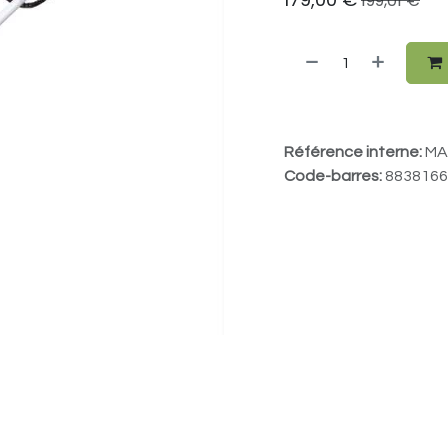
199,01
€
Référence interne:
MA
Code-barres:
8838166