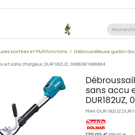
ctez-nous
Plus d'infos Kubota 38cv
honda
EGO
Kubo
uses portées et Multifonctions
Débrousailleuse guidon do
ccu et sans chargeur, DUR182UZ, 0088381666664
Débroussail
sans accu e
DUR182UZ, 
MAK-DUR182UZ DUR1
179,00
€