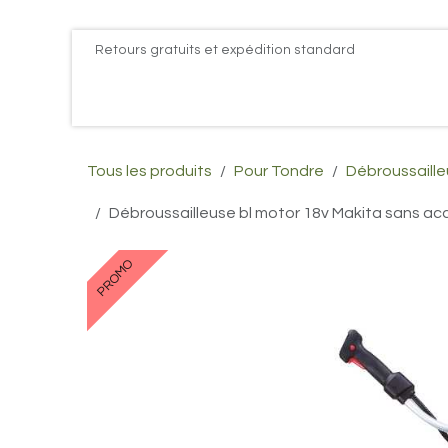
Se rendre au contenu
Retours gratuits et expédition standard
Accueil
PROMOS
Actualités
Postes
Conta
Tous les produits
Pour Tondre
Débroussaille
Débroussailleuse bl motor 18v Makita sans a
PROMO