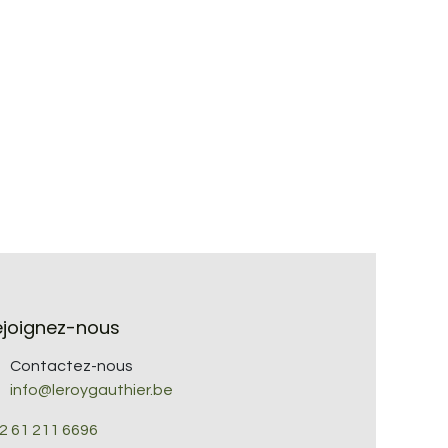
ejoignez-nous
Contactez-nous
info@leroygauthier.be
2 61 211 6696