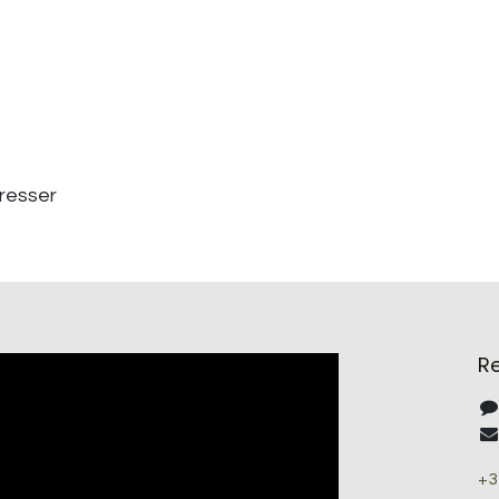
éresser
R
+3